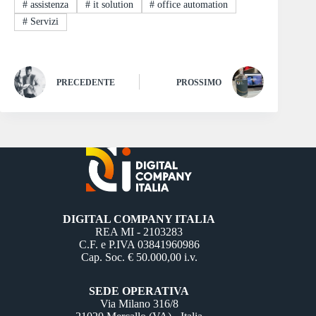
#
assistenza
#
it solution
#
office automation
#
Servizi
PRECEDENTE
PROSSIMO
DIGITAL COMPANY ITALIA
REA MI - 2103283
C.F. e P.IVA 03841960986
Cap. Soc. € 50.000,00 i.v.
SEDE OPERATIVA
Via Milano 316/8