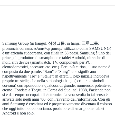
Samsung Group (in hangŭl: 삼성그룹; in hanja: 三星그룹;
pronuncia coreana: /sʰamsʰʌŋ ɡɯɾup/, stilizzato come SΛMSUNG)
è un’azienda sudcoreana, con filiali in 58 paesi. Samsung è uno dei
principali produttori di smartphone e tablet Android, oltre che di
molti altri device (smartwatch, TV, componenti per PC,
elettrodomestici, accessori etc. etc.). Per i più curiosi, il suo nome è
composto da due parole, “Sam” e “Sung”, che significano
rispettivamente “Tre” e “Stelle”: in effetti il logo iniziale includeva
proprio tre stelle, che nella simbologia hanja (scrittura a simboli
coreana) corrispondono a qualcosa di grande, numeroso, potente ed
eterno. Fondata a Taegu, in Corea del Sud, nel 1938, l’azienda non
si è da sempre occupata di elettronica: la vera svolta in tal senso è
arrivata solo negli anni ’80, con l’avvento dell’informatica. Con gli
anni Samsung è cresciuta ed è progressivamente diventata il colosso
che oggi tutto noi conosciamo, produttore di smartphone, tablet
Android e non solo.