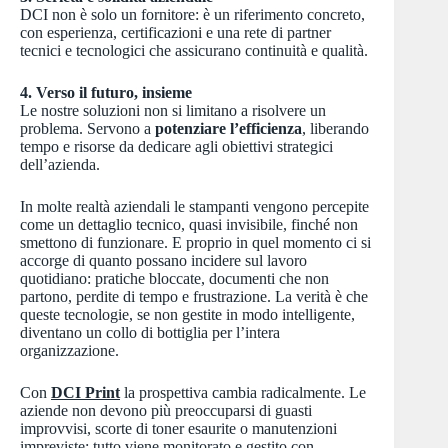
DCI non è solo un fornitore: è un riferimento concreto,
con esperienza, certificazioni e una rete di partner
tecnici e tecnologici che assicurano continuità e qualità.
4. Verso il futuro, insieme
Le nostre soluzioni non si limitano a risolvere un
problema. Servono a
potenziare l’efficienza
, liberando
tempo e risorse da dedicare agli obiettivi strategici
dell’azienda.
In molte realtà aziendali le stampanti vengono percepite
come un dettaglio tecnico, quasi invisibile, finché non
smettono di funzionare. E proprio in quel momento ci si
accorge di quanto possano incidere sul lavoro
quotidiano: pratiche bloccate, documenti che non
partono, perdite di tempo e frustrazione. La verità è che
queste tecnologie, se non gestite in modo intelligente,
diventano un collo di bottiglia per l’intera
organizzazione.
Con
DCI Print
la prospettiva cambia radicalmente. Le
aziende non devono più preoccuparsi di guasti
improvvisi, scorte di toner esaurite o manutenzioni
impreviste: tutto viene monitorato e gestito con