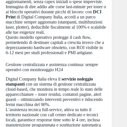
aggiornamenti, senza capex iniziali o spese impreviste.
Immagina di dire addio alle corse last-minute per toner o
ai blocchi operativi durante picchi di lavoro: con
DCI
Print
di Digital Company Italia, accedi a un parco
macchine sempre aggiornato (stampanti, multifunzioni
laser, plotter), deducibile fiscalmente al 100% e scalabile
alle tue esigenze reali.
Questo modello operativo protegge il cash flow,
permettendo di destinare capitali a crescita invece che a
deprezzamento hardware obsoleto, con ROI visibile in
6-12 mesi per studi professionali e PMI artigiane.
Gestione centralizzata e assistenza continua: sempre
operativi con monitoraggio H24
Digital Company Italia eleva il
servizio noleggio
stampanti
con un sistema di gestione centralizzata
cloud-based, che monitora in tempo reale lo stato delle
apparecchiature – toner residui, contatori pagine, alert
guasti – ottimizzando interventi preventivi e riducendo
fermi macchina del 90%.
L’assistenza tecnica full-service, attiva su tutto il
territorio nazionale con call center dedicato e tecnici
locali, garantisce response time sotto le 4 ore, inclusa
manutenzione programmata e sostituzione automatica