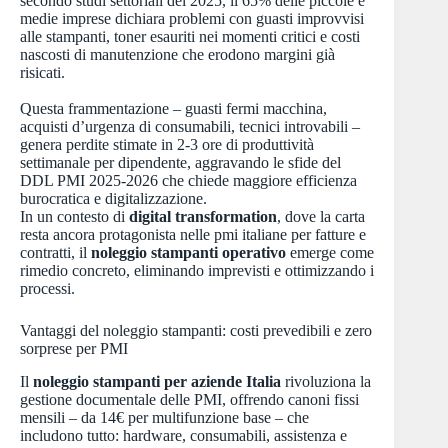
secondo studi settoriali del 2025, il 65% delle piccole e
medie imprese dichiara problemi con guasti improvvisi
alle stampanti, toner esauriti nei momenti critici e costi
nascosti di manutenzione che erodono margini già
risicati.
Questa frammentazione – guasti fermi macchina,
acquisti d’urgenza di consumabili, tecnici introvabili –
genera perdite stimate in 2-3 ore di produttività
settimanale per dipendente, aggravando le sfide del
DDL PMI 2025-2026 che chiede maggiore efficienza
burocratica e digitalizzazione.
In un contesto di
digital transformation
, dove la carta
resta ancora protagonista nelle pmi italiane per fatture e
contratti, il
noleggio stampanti operativo
emerge come
rimedio concreto, eliminando imprevisti e ottimizzando i
processi.
Vantaggi del noleggio stampanti: costi prevedibili e zero
sorprese per PMI
Il
noleggio stampanti per aziende Italia
rivoluziona la
gestione documentale delle PMI, offrendo canoni fissi
mensili – da 14€ per multifunzione base – che
includono tutto: hardware, consumabili, assistenza e