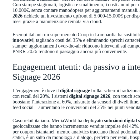
Con stampe stagionali, logistica e smaltimento, i costi annui per 
10.000€, senza contare manodopera per aggiornamenti manuali. A
2026
richiede un investimento upfront di 5.000-15.000€ per dis
mesi grazie a manutenzione remota via cloud.
Esempi italiani: un supermercato Coop in Lombardia ha sostituit
innovativi
, tagliando costi del 35% e eliminando sprechi cartace
stampe: aggiornamenti over-the-air riducono interventi sul campo 
PNRR 2026 rendono il passaggio ancora più conveniente.
Engagement utenti: da passivo a inte
Signage 2026
L’engagement è dove il
digital signage
brilla: schermi tradiziona
con recall del 20%. I sistemi
digital signage 2026
, con touch sc
boostano l’interazione al 60%, misurato da sensori di dwell time
feed social – aumentano le conversioni del 25% nei punti vendita
Caso retail italiano: MediaWorld ha deployato
soluzioni digital 
geolocalizzate che hanno incrementato vendite impulse del 42%.
per coupon istantanei, mentre analytics tracciano flussi pedonali p
statici, è un salto da monologo a dialogo, perfetto per retail, hospit