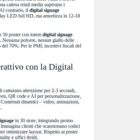
una catena retail media superano i
l contrario, il
digital signage
play LED full HD, ma amortizza in 12-18
o 50 poster con totem
digital signage
i. Nessuna polvere, nessun giallo delle
del 70%. Per le PMI, incentivi fiscali del
rattivo con la Digital
li catturano attenzione per 2-3 secondi,
reen, QR code e AI per personalizzazione,
. Contenuti dinamici – video, animazioni,
.
signage
in 30 store, integrando promo
 Immagina clienti che scansionano codici
er ottimizzare layout. Rispetto ai poster
ality e uffici ibridi.