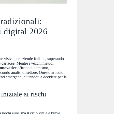
radizionali:
i digital 2026
e visiva per aziende italiane, superando
e cartacee. Mentre i vecchi metodi
 innovative
offrono dinamismo,
condo analisi di settore. Questo articolo
rend emergenti, aiutandoti a decidere per la
niziale ai rischi
 pochi euro, ma il ciclo vitale è breve.