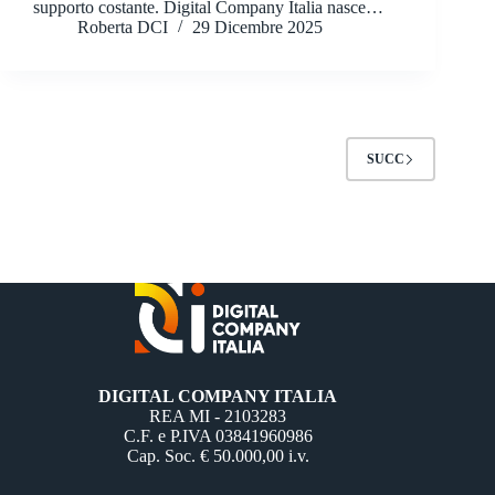
supporto costante. Digital Company Italia nasce…
Roberta DCI
29 Dicembre 2025
SUCC
DIGITAL COMPANY ITALIA
REA MI - 2103283
C.F. e P.IVA 03841960986
Cap. Soc. € 50.000,00 i.v.