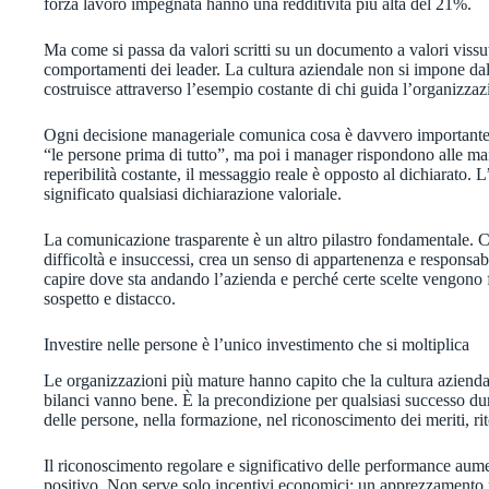
forza lavoro impegnata hanno una redditività più alta del 21%.
Ma come si passa da valori scritti su un documento a valori vissu
comportamenti dei leader. La cultura aziendale non si impone dall
costruisce attraverso l’esempio costante di chi guida l’organizzaz
Ogni decisione manageriale comunica cosa è davvero importante p
“le persone prima di tutto”, ma poi i manager rispondono alle mai
reperibilità costante, il messaggio reale è opposto al dichiarato. 
significato qualsiasi dichiarazione valoriale.
La comunicazione trasparente è un altro pilastro fondamentale. Co
difficoltà e insuccessi, crea un senso di appartenenza e responsab
capire dove sta andando l’azienda e perché certe scelte vengono f
sospetto e distacco.
Investire nelle persone è l’unico investimento che si moltiplica
Le organizzazioni più mature hanno capito che la cultura azienda
bilanci vanno bene. È la precondizione per qualsiasi successo du
delle persone, nella formazione, nel riconoscimento dei meriti, rit
Il riconoscimento regolare e significativo delle performance aum
positivo. Non serve solo incentivi economici: un apprezzamento 