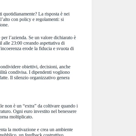
ti quotidianamente? La risposta è nei
’alto con policy e regolamenti: si
ione.
er l’azienda. Se un valore dichiarato è
l alle 23:00 creando aspettativa di
L’incoerenza erode la fiducia e svuota di
ndividere obiettivi, decisioni, anche
ilità condivisa. I dipendenti vogliono
atte. Il silenzio organizzativo genera
le non è un “extra” da coltivare quando i
raturo. Ogni euro investito nel benessere
orna moltiplicato.
enta la motivazione e crea un ambiente
pubblico, un feedback costruttivo,