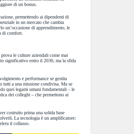
aggiore di un bonus.
azione, permettendo ai dipendenti di
ssenziale in un mercato che cambia
arlo un’occasione di apprendimento, le
a di comfort.
la prova le culture aziendali come mai
 significativo entro il 2030, ma la sfida
volgimento e performance se gestita
o tutti a una missione condivisa. Ma se
endo quei legami umani fondamentali – le
entica dei colleghi – che permettono ai
ver costruito prima una solida base
solverli. La tecnologia è un amplificatore:
lera il collasso.