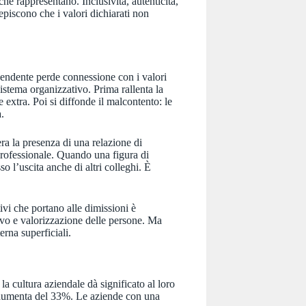
e rappresentano. Inclusività, autenticità,
episcono che i valori dichiarati non
endente perde connessione con i valori
istema organizzativo. Prima rallenta la
e extra. Poi si diffonde il malcontento: le
.
ra la presenza di una relazione di
professionale. Quando una figura di
o l’uscita anche di altri colleghi. È
ivi che portano alle dimissioni è
tivo e valorizzazione delle persone. Ma
rna superficiali.
a cultura aziendale dà significato al loro
a aumenta del 33%. Le aziende con una