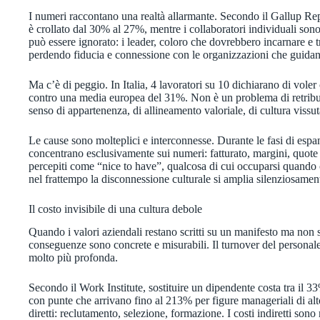
I numeri raccontano una realtà allarmante. Secondo il Gallup Re
è crollato dal 30% al 27%, mentre i collaboratori individuali sono
può essere ignorato: i leader, coloro che dovrebbero incarnare e t
perdendo fiducia e connessione con le organizzazioni che guida
Ma c’è di peggio. In Italia, 4 lavoratori su 10 dichiarano di vole
contro una media europea del 31%. Non è un problema di retribuz
senso di appartenenza, di allineamento valoriale, di cultura viss
Le cause sono molteplici e interconnesse. Durante le fasi di espa
concentrano esclusivamente sui numeri: fatturato, margini, quote
percepiti come “nice to have”, qualcosa di cui occuparsi quando 
nel frattempo la disconnessione culturale si amplia silenziosamen
Il costo invisibile di una cultura debole
Quando i valori aziendali restano scritti su un manifesto ma non s
conseguenze sono concrete e misurabili. Il turnover del personale 
molto più profonda.
Secondo il Work Institute, sostituire un dipendente costa tra il 3
con punte che arrivano fino al 213% per figure manageriali di alto
diretti: reclutamento, selezione, formazione. I costi indiretti sono 