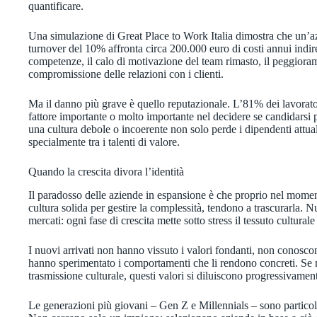
quantificare.
Una simulazione di Great Place to Work Italia dimostra che un’a
turnover del 10% affronta circa 200.000 euro di costi annui indire
competenze, il calo di motivazione del team rimasto, il peggioram
compromissione delle relazioni con i clienti.
Ma il danno più grave è quello reputazionale. L’81% dei lavorato
fattore importante o molto importante nel decidere se candidarsi
una cultura debole o incoerente non solo perde i dipendenti attuali
specialmente tra i talenti di valore.
Quando la crescita divora l’identità
Il paradosso delle aziende in espansione è che proprio nel mome
cultura solida per gestire la complessità, tendono a trascurarla.
mercati: ogni fase di crescita mette sotto stress il tessuto cultural
I nuovi arrivati non hanno vissuto i valori fondanti, non conoscon
hanno sperimentato i comportamenti che li rendono concreti. Se n
trasmissione culturale, questi valori si diluiscono progressivamen
Le generazioni più giovani – Gen Z e Millennials – sono particol