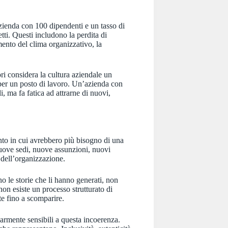
zienda con 100 dipendenti e un tasso di
tti. Questi includono la perdita di
ento del clima organizzativo, la
ri considera la cultura aziendale un
 per un posto di lavoro. Un’azienda con
, ma fa fatica ad attrarne di nuovi,
nto in cui avrebbero più bisogno di una
 Nuove sedi, nuove assunzioni, nuovi
e dell’organizzazione.
o le storie che li hanno generati, non
on esiste un processo strutturato di
te fino a scomparire.
armente sensibili a questa incoerenza.