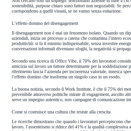
Non cercano solo un impiego: selezionano aziende in base a ciò ch
sostenibilità, purpose chiaro sono fattori non negoziabili. Se perc
corrispondono a quelli vissuti, se ne vanno senza esitazione.
L’effetto domino del disengagement
Il disengagement non è mai un fenomeno isolato. Quando un dip
aziendali, inizia un processo a catena che contamina l’intero ecos
produttività: si fa il minimo indispensabile, senza investire energi
conversazioni informali diventano sfoghi, la negatività si propaga
Secondo una ricerca di Office Vibe, il 70% dei lavoratori conside
amicizia sul lavoro un fattore determinante per la soddisfazione 
riferimento lascia l’azienda per incoerenza valoriale, innesca spess
l’effetto domino che trasforma un singolo caso in un esodo.
La buona notizia, secondo il Work Institute, è che il 75% dei mot
prevenibile attraverso politiche mirate di engagement, ascolto at
serve un impegno autentico, non campagne di comunicazione inte
Come si costruisce una cultura che resiste alla crescita
Le ricerche dimostrano che quando i lavoratori percepiscono che l
lavoro, l’assenteismo si riduce del 41% e la qualità complessiv