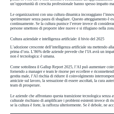
un’opportunità di crescita professionale hanno spesso impatto m
Le organizzazioni con una cultura dinamica incoraggiano l’innov
sperimentare senza paura di sbagliare. Questo atteggiamento è e
continuamente. Se la cultura punisce l’errore invece di consider
persone smettono di proporre idee nuove e si rifugiano nella zon
Cultura aziendale e intelligenza artificiale: il bivio del 2025
L’adozione crescente dell’intelligenza artificiale sta mettendo al
prima d’ora. L’86% delle aziende prevede che l’IA avrà un impatto
non è tecnologica: è umana.
Come sottolinea il Gallup Report 2025, l’AI può aumentare coin
fornendo a manager e team le risorse per eccellere e riconnettend
gestita male, l’AI rischia di ridurre il coinvolgimento interromp
amicizie sul lavoro, la sensazione di essere ascoltati, la cura aut
team di prosperare.
Le aziende che affrontano questa transizione tecnologica senza a
culturale rischiano di amplificare i problemi esistenti invece di ri
se la cultura è forte, la rafforza ulteriormente. Se è debole, ne acce