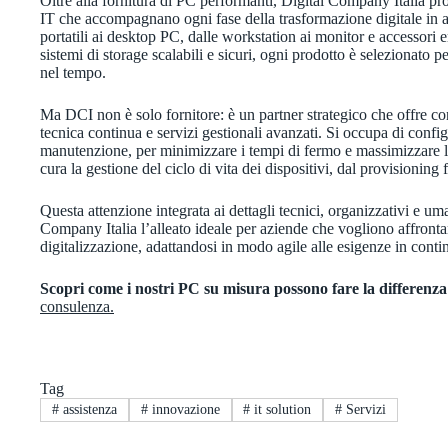
Oltre alla fornitura di PC performanti, Digital Company Italia 
IT che accompagnano ogni fase della trasformazione digitale in az
portatili ai desktop PC, dalle workstation ai monitor e accessori e
sistemi di storage scalabili e sicuri, ogni prodotto è selezionato pe
nel tempo.
Ma DCI non è solo fornitore: è un partner strategico che offre co
tecnica continua e servizi gestionali avanzati. Si occupa di conf
manutenzione, per minimizzare i tempi di fermo e massimizzare la
cura la gestione del ciclo di vita dei dispositivi, dal provisioning
Questa attenzione integrata ai dettagli tecnici, organizzativi e um
Company Italia l’alleato ideale per aziende che vogliono affronta
digitalizzazione, adattandosi in modo agile alle esigenze in cont
Scopri come i nostri PC su misura possono fare la differenza
consulenza.
Tag
#
assistenza
#
innovazione
#
it solution
#
Servizi