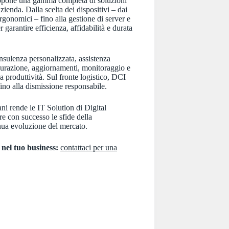
propone una gamma completa di soluzioni
ienda. Dalla scelta dei dispositivi – dai
rgonomici – fino alla gestione di server e
r garantire efficienza, affidabilità e durata
nsulenza personalizzata, assistenza
igurazione, aggiornamenti, monitoraggio e
 produttività. Sul fronte logistico, DCI
 fino alla dismissione responsabile.
ani rende le IT Solution di Digital
re con successo le sfide della
inua evoluzione del mercato.
 nel tuo business:
contattaci per una