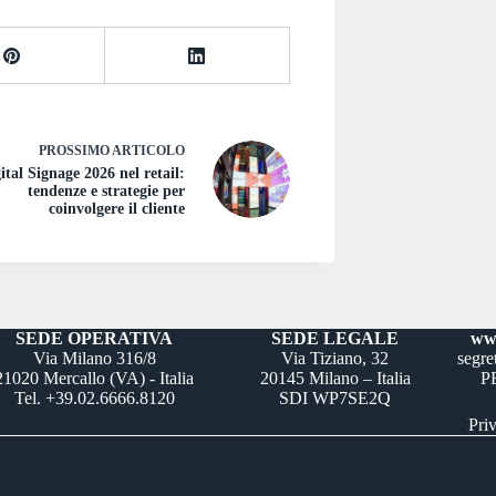
PROSSIMO
ARTICOLO
ital Signage 2026 nel retail:
tendenze e strategie per
coinvolgere il cliente
SEDE OPERATIVA
SEDE LEGALE
www
Via Milano 316/8
Via Tiziano, 32
segre
21020 Mercallo (VA) - Italia
20145 Milano – Italia
PE
Tel. +39.02.6666.8120
SDI WP7SE2Q
Pri