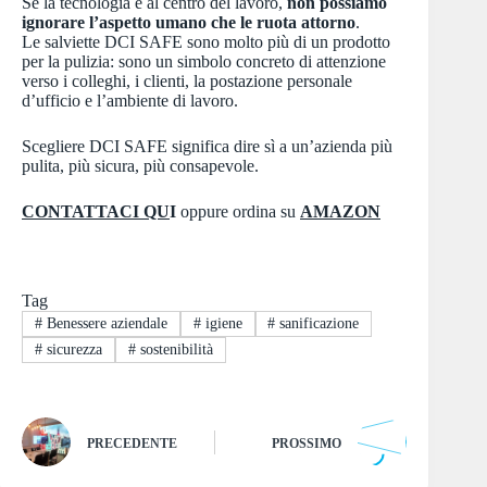
Se la tecnologia è al centro del lavoro,
non possiamo
ignorare l’aspetto umano che le ruota attorno
.
Le salviette DCI SAFE sono molto più di un prodotto
per la pulizia: sono un simbolo concreto di attenzione
verso i colleghi, i clienti, la postazione personale
d’ufficio e l’ambiente di lavoro.
Scegliere DCI SAFE significa dire sì a un’azienda più
pulita, più sicura, più consapevole.
CONTATTACI QU
I
oppure ordina su
AMAZON
Tag
#
Benessere aziendale
#
igiene
#
sanificazione
#
sicurezza
#
sostenibilità
PRECEDENTE
PROSSIMO